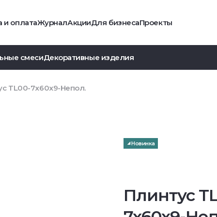
 и оплата
Журнал
Акции
Для бизнеса
Проекты
ьные смеси
Декоративные изделия
ус TL00-7x60x9-Непол.
Новинка
Плинтус TL
7x60x9-Неп