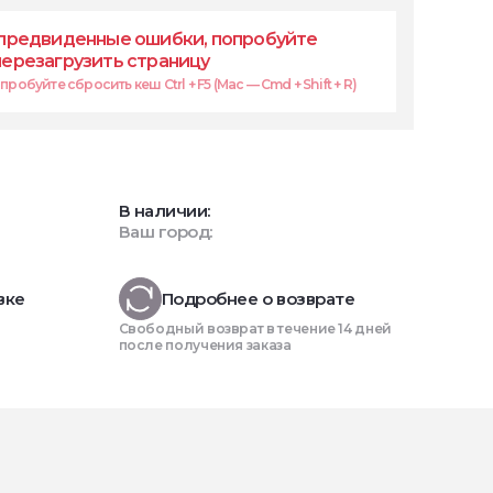
предвиденные ошибки, попробуйте
перезагрузить страницу
робуйте сбросить кеш Ctrl + F5 (Mac — Cmd + Shift + R)
В наличии:
Ваш город:
вке
Подробнее о возврате
Свободный возврат в течение 14 дней
после получения заказа