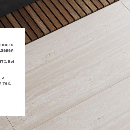
жность
здавая
.
то, вы
 и
 тех,