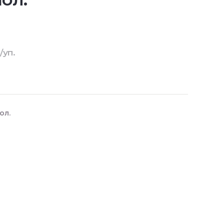
/уп.
ол.