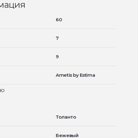
мация
60
7
9
Ametis by Estima
ью
Толанто
Бежевый