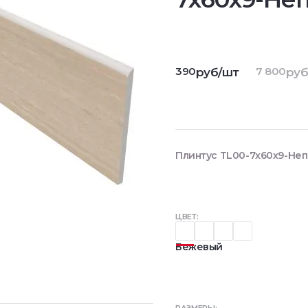
390
7 800
руб/шт
руб
Плинтус TL00-7x60x9-Неп
ЦВЕТ:
Бежевый