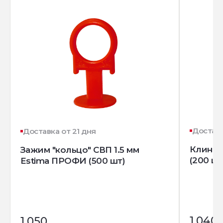
Доставк
Доставка от 21 дня
Клин д
Зажим "кольцо" СВП 1.5 мм
(200 шт
Estima ПРОФИ (500 шт)
1 040
1 050