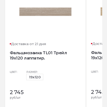
Доставк
Доставка от 21 дня
Фальшм
Фальшмозаика TL01 Трейл
19x120 
19x120 лаппатир.
ЦВЕТ:
ЦВЕТ:
РАЗМЕР:
19x120
2 745
2 745
руб/шт
руб/шт