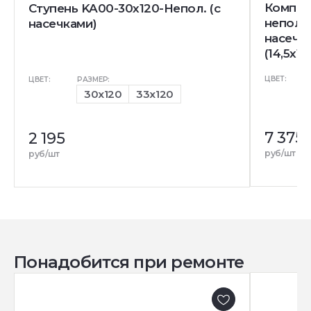
Комплек
Ступень KA00-30x120-Непол. (с
непол. 
насечками)
насечк
(14,5x12
ЦВЕТ:
ЦВЕТ:
РАЗМЕР:
30x120
33x120
7 375
2 195
руб/шт
руб/шт
Понадобится при ремонте