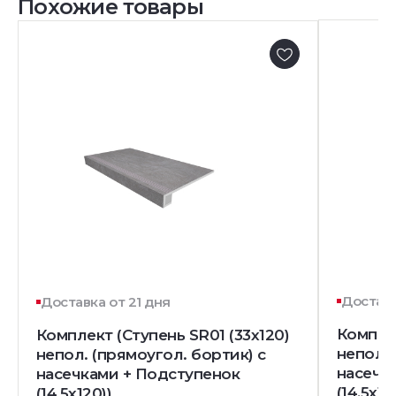
Похожие товары
Доставк
Доставка от 21 дня
Комплек
Комплект (Ступень SR01 (33x120)
непол. 
непол. (прямоугол. бортик) с
насечк
насечками + Подступенок
(14,5x12
(14,5x120))