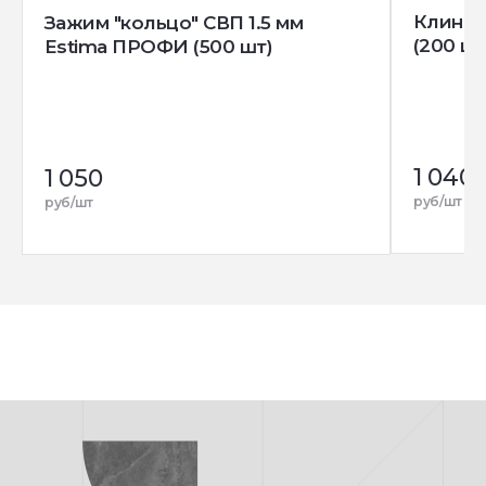
Клин д
Зажим "кольцо" СВП 1.5 мм
(200 шт
Estima ПРОФИ (500 шт)
1 040
1 050
руб/шт
руб/шт