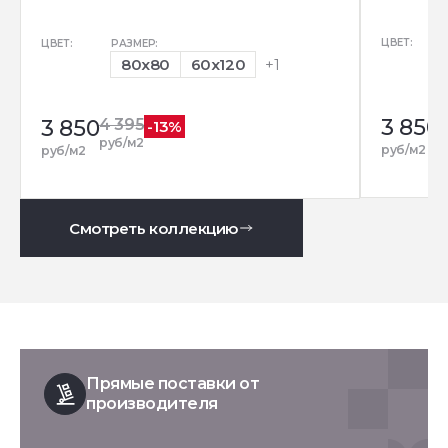
ЦВЕТ:
ЦВЕТ:
РАЗМЕР:
80x80
60x120
+1
3 850
3 850
4 395
-13%
р
руб/м2
руб/м2
руб/м2
Смотреть коллекцию
Прямые поставки от
производителя