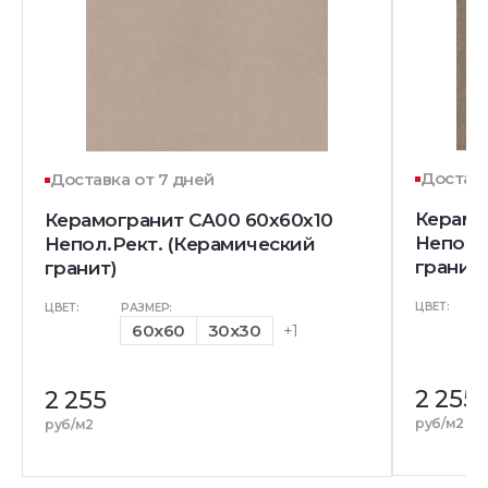
Доставк
Доставка от 7 дней
Керамо
Керамогранит CA00 60x60x10
Непол.
Непол.Рект. (Керамический
гранит)
гранит)
ЦВЕТ:
ЦВЕТ:
РАЗМЕР:
60x60
30x30
+1
2 255
2 255
руб/м2
руб/м2