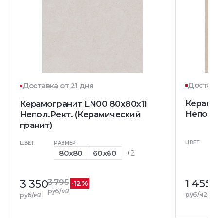
Доставк
Доставка от 21 дня
Керамо
Керамогранит LN00 80x80x11
Непол.
Непол.Рект. (Керамический
гранит)
ЦВЕТ:
ЦВЕТ:
РАЗМЕР:
80x80
60x60
+2
1 455
3 350
3 795
-12%
руб/м2
руб/м2
руб/м2