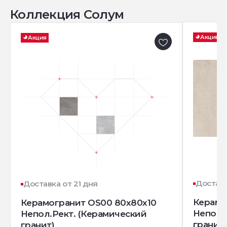
Коллекция Солум
Акция
Акция
Доставк
Доставка от 21 дня
Керамо
Керамогранит OS00 80x80x10
Непол.
Непол.Рект. (Керамический
гранит)
гранит)