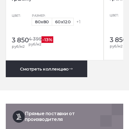
ЦВЕТ:
ЦВЕТ:
РАЗМЕР:
80x80
60x120
+1
3 850
3 850
4 395
-13%
р
руб/м2
руб/м2
руб/м2
Смотреть коллекцию
Прямые поставки от
производителя