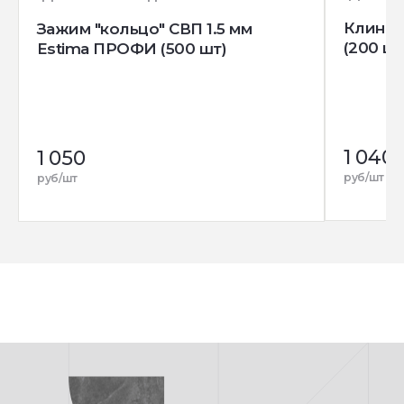
Клин д
Зажим "кольцо" СВП 1.5 мм
(200 шт
Estima ПРОФИ (500 шт)
1 040
1 050
руб/шт
руб/шт