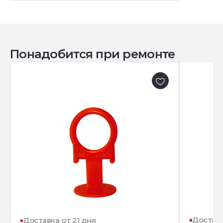
Понадобится при ремонте
Доставк
Доставка от 21 дня