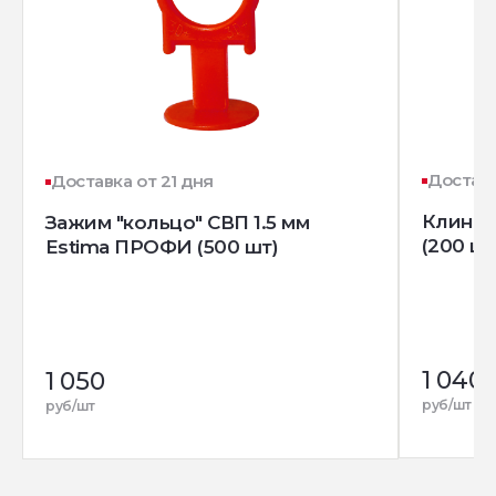
Доставк
Доставка от 21 дня
Клин д
Зажим "кольцо" СВП 1.5 мм
(200 шт
Estima ПРОФИ (500 шт)
1 040
1 050
руб/шт
руб/шт