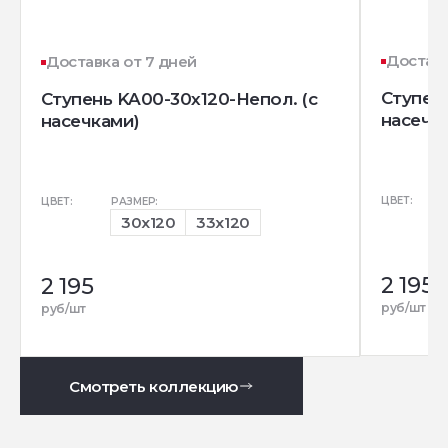
Доставк
Доставка от 7 дней
Ступень
Ступень KA00-30x120-Непол. (с
насечк
насечками)
ЦВЕТ:
ЦВЕТ:
РАЗМЕР:
30x120
33x120
2 195
2 195
руб/шт
руб/шт
Смотреть коллекцию