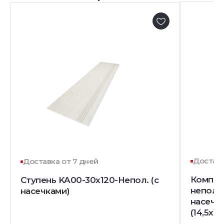
Доставк
Доставка от 7 дней
Комплек
Ступень KA00-30x120-Непол. (с
непол. 
насечками)
насечк
(14,5x12