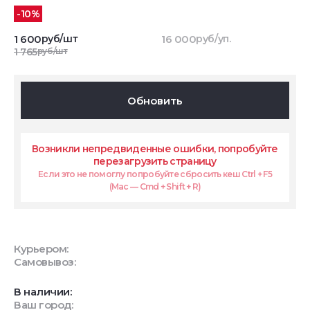
-10%
1 600
руб/шт
16 000
руб/уп.
1 765
руб/шт
Обновить
Возникли непредвиденные ошибки, попробуйте
перезагрузить страницу
Если это не помоглу попробуйте сбросить кеш Ctrl + F5
(Mac — Cmd + Shift + R)
Курьером:
Самовывоз:
В наличии:
Ваш город: