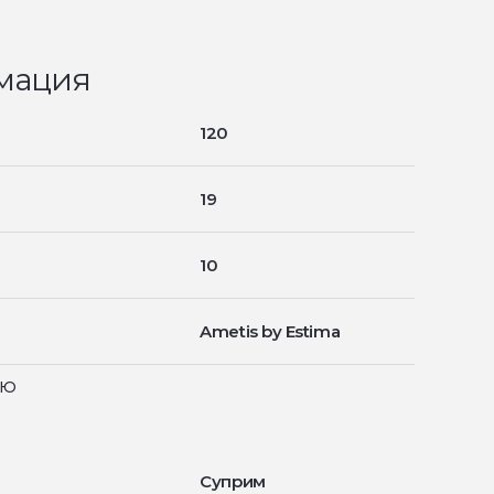
мация
120
19
10
Ametis by Estima
ью
Суприм