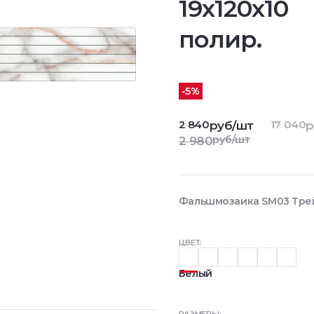
19x120x10
полир.
-5%
2 840
17 040
руб/шт
р
руб/шт
2 980
Фальшмозаика SM03 Трейл
ЦВЕТ:
Белый