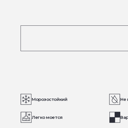
Морозостойкий
Не 
Легко моется
Вар