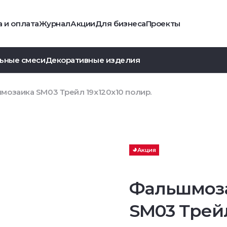
 и оплата
Журнал
Акции
Для бизнеса
Проекты
ьные смеси
Декоративные изделия
мозаика SM03 Трейл 19x120x10 полир.
Акция
Фальшмоз
SM03 Трей