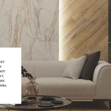
ает
е
ают
т,
ких
рмы,