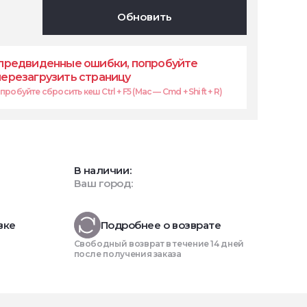
Обновить
предвиденные ошибки, попробуйте
перезагрузить страницу
робуйте сбросить кеш Ctrl + F5 (Mac — Cmd + Shift + R)
В наличии:
Ваш город:
вке
Подробнее о возврате
Свободный возврат в течение 14 дней
после получения заказа