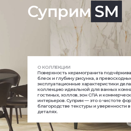
Суприм
SM
О КОЛЛЕКЦИИ
Поверхность керамогранита подчёркив
блеск и глубину рисунка, а превосходны
эксплуатационные характеристики дел
коллекцию идеальной для ванных комна
гостиных, холлов, зон СПА и коммерчес
интерьеров. Суприм — это о чистоте фо
благородстве текстуры и уверенности в
деталях.