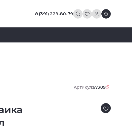
8 (391) 229-80-79
Артикул:
67309
аика
л