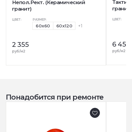
Тактил
Непол.Рект. (Керамический
гранит
гранит)
ЦВЕТ:
ЦВЕТ:
РАЗМЕР:
60x60
60x120
+1
6 455
2 355
руб/м2
руб/м2
Понадобится при ремонте