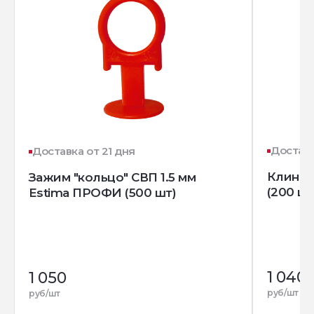
Доставк
Доставка от 21 дня
Клин д
Зажим "кольцо" СВП 1.5 мм
(200 шт
Estima ПРОФИ (500 шт)
1 040
1 050
руб/шт
руб/шт