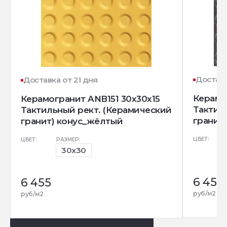
Доставк
Доставка от 21 дня
Керамо
Керамогранит ANB151 30x30x15
Тактил
Тактильный рект. (Керамический
гранит
гранит) конус_жёлтый
ЦВЕТ:
ЦВЕТ:
РАЗМЕР:
30x30
6 455
6 455
руб/м2
руб/м2