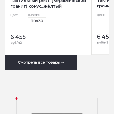
Тактил
Тактильный рект. (Керамический
гранит
гранит) конус_жёлтый
ЦВЕТ:
ЦВЕТ:
РАЗМЕР:
30x30
6 455
6 455
руб/м2
руб/м2
Смотреть все товары