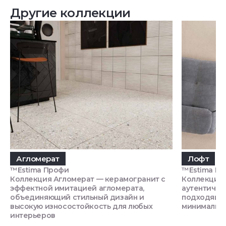
Другие коллекции
Агломерат
Лофт
™Estima Профи
™Estima П
Коллекция Агломерат — керамогранит с
Коллекция 
эффектной имитацией агломерата,
аутентично
объединяющий стильный дизайн и
подходящий
высокую износостойкость для любых
минимализм
интерьеров