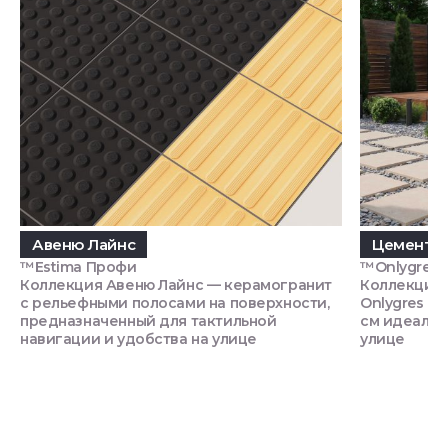
Авеню Лайнс
Цемент O
™Estima Профи
™Onlygres
Коллекция Авеню Лайнс — керамогранит
Коллекция 
с рельефными полосами на поверхности,
Onlygres "п
предназначенный для тактильной
см идеальн
навигации и удобства на улице
улице