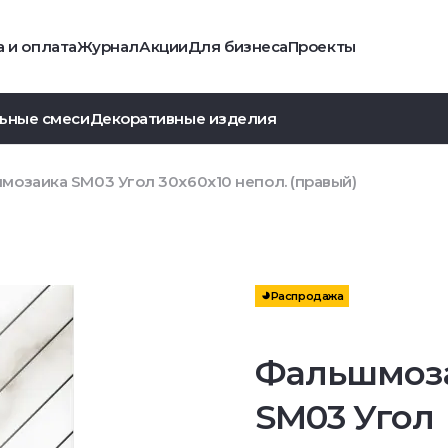
 и оплата
Журнал
Акции
Для бизнеса
Проекты
ьные смеси
Декоративные изделия
озаика SM03 Угол 30x60x10 непол. (правый)
Распродажа
Фальшмоз
SM03 Угол