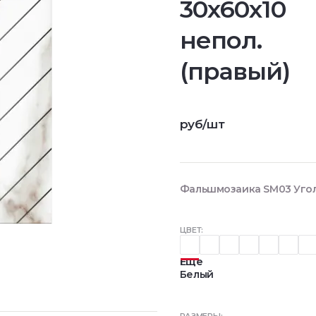
30x60x10
непол.
(правый)
руб/шт
Фальшмозаика SM03 Угол 
ЦВЕТ:
Еще
Белый