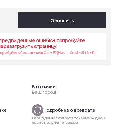
Обновить
предвиденные ошибки, попробуйте
перезагрузить страницу
робуйте сбросить кеш Ctrl + F5 (Mac — Cmd + Shift + R)
В наличии:
Ваш город:
вке
Подробнее о возврате
Свободный возврат в течение 14 дней
после получения заказа