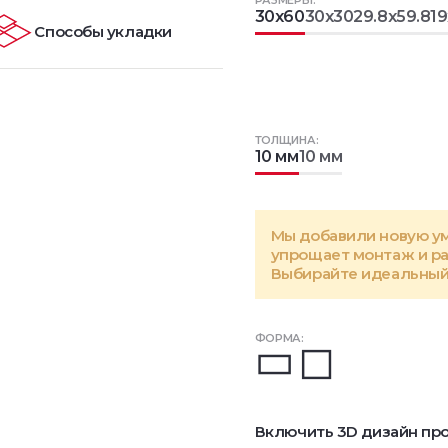
РАЗМЕРЫ:
30x60
30x30
29.8x59.8
19
Способы укладки
ТОЛЩИНА:
10 мм
10 мм
Мы добавили новую у
упрощает монтаж и р
Выбирайте идеальный 
ФОРМА:
Включить 3D дизайн про