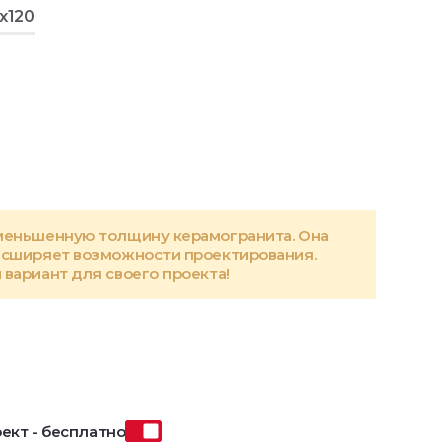
x120
меньшенную толщину керамогранита. Она
асширяет возможности проектирования.
вариант для своего проекта!
ект - бесплатно