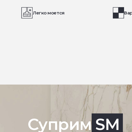
Легко моется
Вар
Суприм
SM