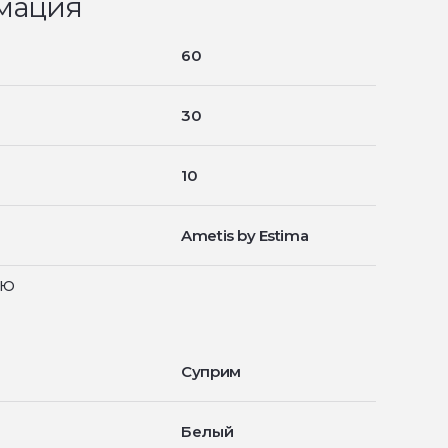
мация
60
30
10
Ametis by Estima
ью
Суприм
Белый