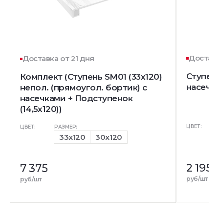
Доставк
Доставка от 21 дня
Ступень
Комплект (Ступень SM01 (33x120)
насечк
непол. (прямоугол. бортик) с
насечками + Подступенок
(14,5x120))
ЦВЕТ:
ЦВЕТ:
РАЗМЕР:
33x120
30x120
2 195
7 375
руб/шт
руб/шт