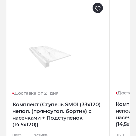
Доставк
Доставка от 21 дня
Комплек
Комплект (Ступень SM01 (33x120)
непол. 
непол. (прямоугол. бортик) с
насечк
насечками + Подступенок
(14,5x12
(14,5x120))
ЦВЕТ:
ЦВЕТ:
РАЗМЕР: