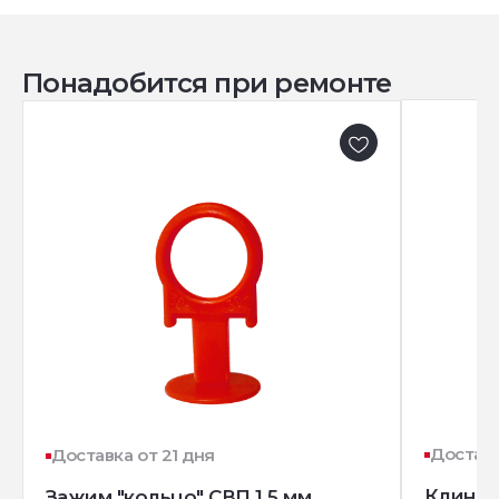
Понадобится при ремонте
Доставк
Доставка от 21 дня
Клин д
Зажим "кольцо" СВП 1.5 мм