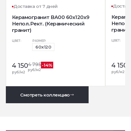
Доставк
Доставка от 7 дней
Керамо
Керамогранит BA00 60x120x9
Непол.
Непол.Рект. (Керамический
гранит)
гранит)
ЦВЕТ:
ЦВЕТ:
РАЗМЕР:
60x120
4 150
4
4 150
4 795
-14%
р
руб/м2
руб/м2
руб/м2
Смотреть коллекцию