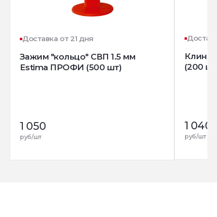
Доставк
Доставка от 21 дня
Клин д
Зажим "кольцо" СВП 1.5 мм
(200 шт
Estima ПРОФИ (500 шт)
1 040
1 050
руб/шт
руб/шт