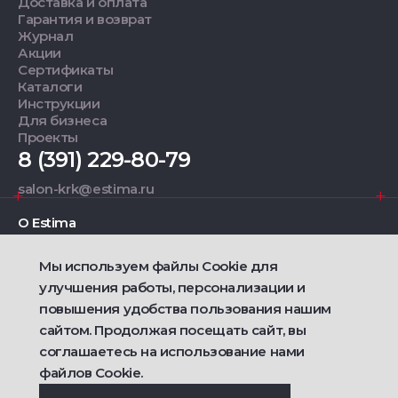
Доставка и оплата
Гарантия и возврат
Журнал
Акции
Сертификаты
Каталоги
Инструкции
Для бизнеса
Проекты
8 (391) 229-80-79
salon-krk@estima.ru
О Estima
Мы используем файлы Cookie для
Дизайнерам
улучшения работы, персонализации и
повышения удобства пользования нашим
Фирменные салоны
сайтом. Продолжая посещать сайт, вы
соглашаетесь на использование нами
2021 — 2026 © Estima
файлов Cookie.
Политика конфиденциальности
Договор публичной оферты о продаже товаров