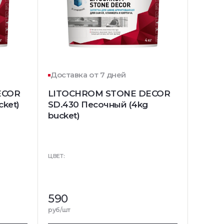
Доставка от 7 дней
ECOR
LITOCHROM STONE DECOR
cket)
SD.430 Песочный (4kg
bucket)
ЦВЕТ:
590
руб/шт