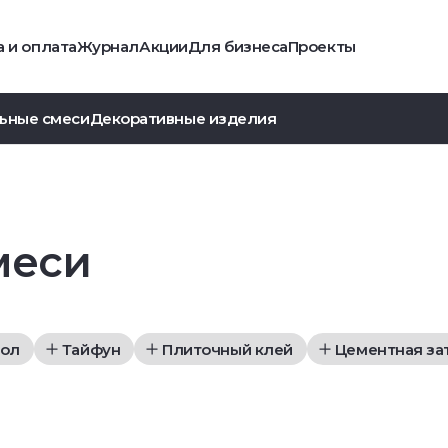
 и оплата
Журнал
Акции
Для бизнеса
Проекты
ьные смеси
Декоративные изделия
меси
кол
Тайфун
Плиточный клей
Цементная за