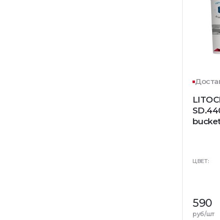
Достав
LITO
SD.44
bucket
ЦВЕТ:
590
руб/шт