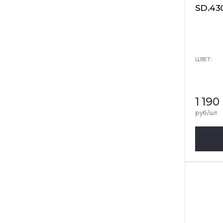
SD.43
ЦВЕТ:
1 190
руб/шт