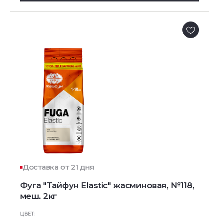
Доставка от 21 дня
Фуга "Тайфун Elastic" жасминовая, №118,
меш. 2кг
ЦВЕТ: