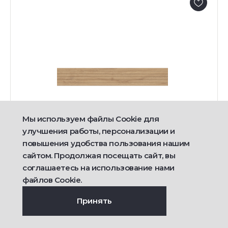
Мы используем файлы Cookie для
улучшения работы, персонализации и
повышения удобства пользования нашим
Нет в наличии
сайтом. Продолжая посещать сайт, вы
Фальшмозаика AV02 Трейл 19x160x10
соглашаетесь на использование нами
непол.
файлов Cookie.
Принять
ЦВЕТ:
РАЗМЕР:
19x160