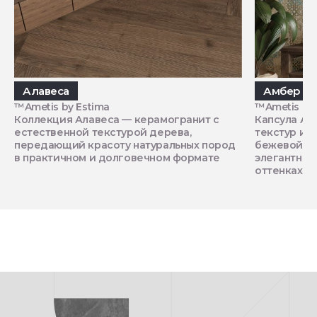
Алавеса
Амбер
™Ametis by Estima
™Ametis by 
Коллекция Алавеса — керамогранит с
Капсула Ам
естественной текстурой дерева,
текстур и 
передающий красоту натуральных пород
бежевой га
в практичном и долговечном формате
элегантный
оттенках