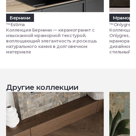
Бернини
Мрамор O
™Estima
™Onlygres
Коллекция Бернини — керамогранит с
Коллекция
изысканной мраморной текстурой,
Onlygres, 
воплощающий элегантность и роскошь
мрамора, п
натурального камня в долговечном
дизайнов, 
материале
стильный и
Другие коллекции