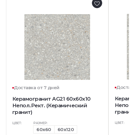
Доставк
Доставка от 7 дней
Керамо
Керамогранит AG21 60x60x10
Непол.
Непол.Рект. (Керамический
гранит)
гранит)
ЦВЕТ:
ЦВЕТ:
РАЗМЕР:
60x60
60x120