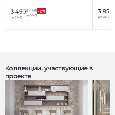
3 850
3 450
3 495
-2%
р
руб/м2
руб/м2
руб/м2
Коллекции, участвующие в
проекте