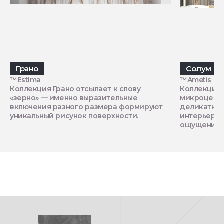
Грано
Солум
™Estima
™Ametis by 
Коллекция Грано отсылает к слову
Коллекция 
«зерно» — именно выразительные
микроцемен
включения разного размера формируют
деликатной
уникальный рисунок поверхности.
интерьеру 
ощущение 