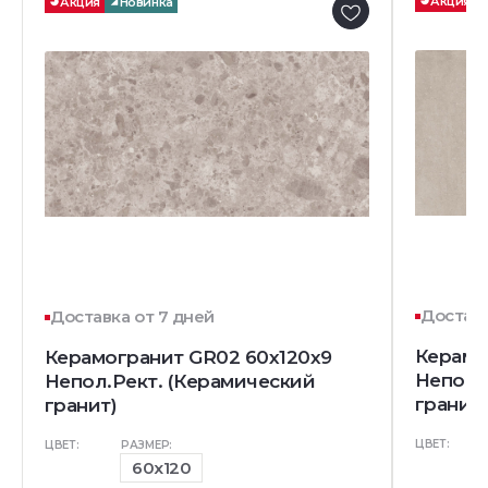
Акция
Акция
Новинка
Доставк
Доставка от 7 дней
Керамо
Керамогранит GR02 60x120x9
Непол.
Непол.Рект. (Керамический
гранит)
гранит)
ЦВЕТ:
ЦВЕТ:
РАЗМЕР:
60x120