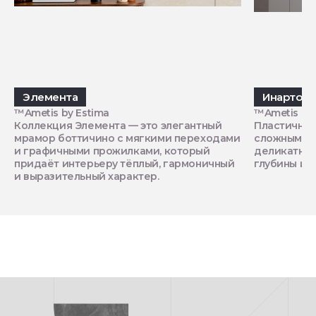
Элемента
Инарто
™Ametis by Estima
™Ametis by 
Коллекция Элемента — это элегантный
Пластичный
мрамор боттичино с мягкими переходами
сложными п
и графичными прожилками, который
деликатным
придаёт интерьеру тёплый, гармоничный
глубины и 
и выразительный характер.