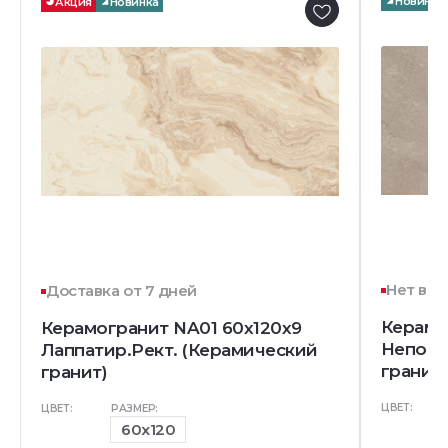
Новинка
Акция
Новинка
Нет в н
Доставка от 7 дней
Керамо
Керамогранит NA01 60x120x9
Непол.
Лаппатир.Рект. (Керамический
гранит)
гранит)
ЦВЕТ:
ЦВЕТ:
РАЗМЕР:
60x120