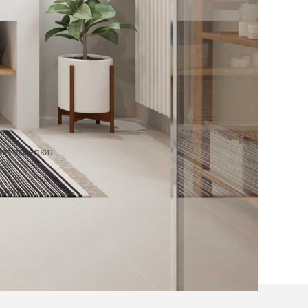
ип отделки:
Интерьер
тиль:
Современный