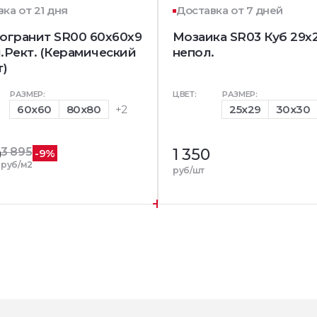
ка от 21 дня
Доставка от 7 дней
огранит SR00 60x60х9
Мозаика SR03 Куб 29x
.Рект. (Керамический
непол.
т)
РАЗМЕР:
ЦВЕТ:
РАЗМЕР:
60x60
80x80
+2
25x29
30x30
0
3 895
1 350
-9%
руб/м2
руб/шт