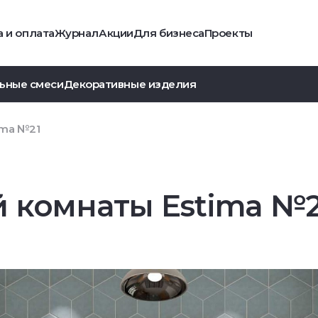
 и оплата
Журнал
Акции
Для бизнеса
Проекты
ьные смеси
Декоративные изделия
ima №21
 комнаты Estima №2