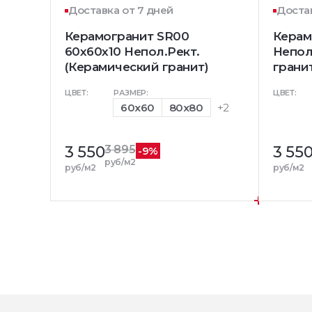
Доставка от 7 дней
Достав
Керамогранит SR00
Керам
60x60х10 Непол.Рект.
Непол
(Керамический гранит)
грани
ЦВЕТ:
РАЗМЕР:
ЦВЕТ:
60x60
80x80
+2
3 550
3 895
3 55
-9%
руб/м2
руб/м2
руб/м2