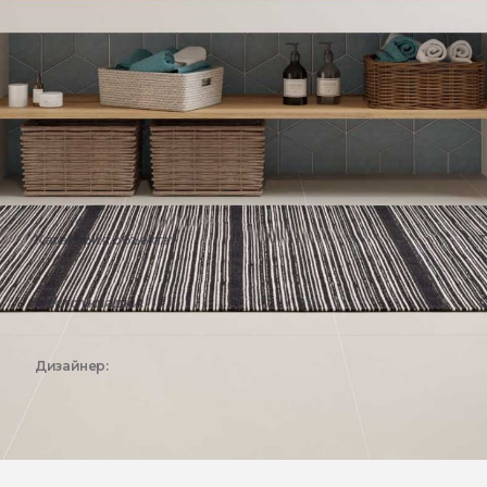
Категория объекта:
Т
Жилые объекты
Место укладки:
С
Ванная
Дизайнер:
Эстима Дизайн