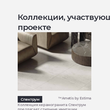
Коллекции, участвую
проекте
™Ametis by Estima
Спектрум
Коллекция керамогранита Спектрум
предлагает стильные имитации