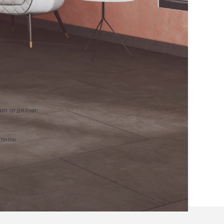
ип отделки:
Интерьер
тиль:
Современный