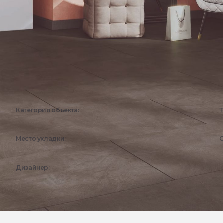
Категория объекта:
Т
Коммерческие объекты
Место укладки:
С
Общественные пространства
Дизайнер:
Эстима Дизайн