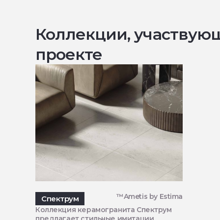
Коллекции, участвую
проекте
™Ametis by Estima
Спектрум
Коллекция керамогранита Спектрум
предлагает стильные имитации