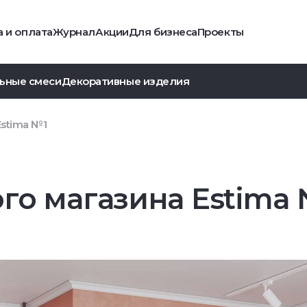
 и оплата
Журнал
Акции
Для бизнеса
Проекты
ьные смеси
Декоративные изделия
Estima №1
го магазина Estima