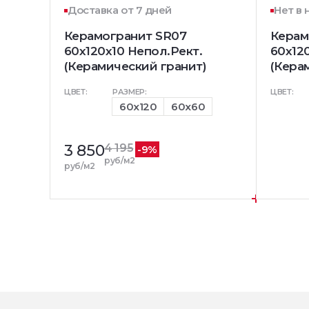
Доставка от 7 дней
Нет в
Керамогранит SR07
Керам
60x120х10 Непол.Рект.
60x12
(Керамический гранит)
(Кера
ЦВЕТ:
РАЗМЕР:
ЦВЕТ:
60x120
60x60
3 850
4 195
-9%
руб/м2
руб/м2