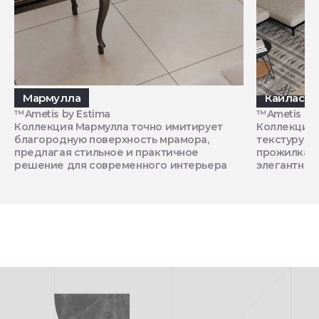
Мармулла
Кайлас
™Ametis by Estima
™Ametis by 
Коллекция Мармулла точно имитирует
Коллекция 
благородную поверхность мрамора,
текстуру н
предлагая стильное и практичное
прожилками
решение для современного интерьера
элегантнос