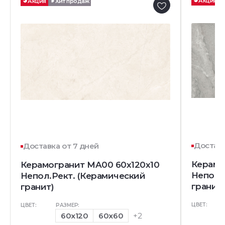
Акция
Акция
Хит продаж
Доставк
Доставка от 7 дней
Керамо
Керамогранит MA00 60x120х10
Непол.
Непол.Рект. (Керамический
гранит)
гранит)
ЦВЕТ:
ЦВЕТ:
РАЗМЕР:
60x120
60x60
+2