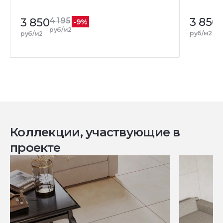
3 850
4
3 850
4 195
-9%
р
руб/м2
руб/м2
руб/м2
Коллекции, участвующие в
проекте