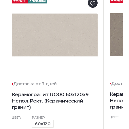
Акция
Акция
Новинка
Доставк
Доставка от 7 дней
Керамо
Керамогранит RO00 60x120x9
Непол.
Непол.Рект. (Керамический
гранит)
гранит)
ЦВЕТ:
ЦВЕТ:
РАЗМЕР:
60x120