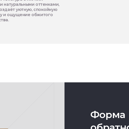
и натуральными оттенками,
оздаёт уютную, спокойную
у и ощущение обжитого
тва.
Форма
обратн