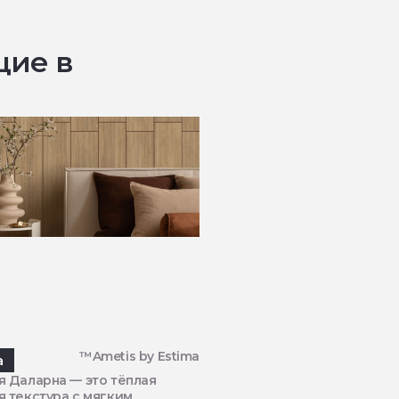
щие в
™Ametis by Estima
а
 Даларна — это тёплая
 текстура с мягким