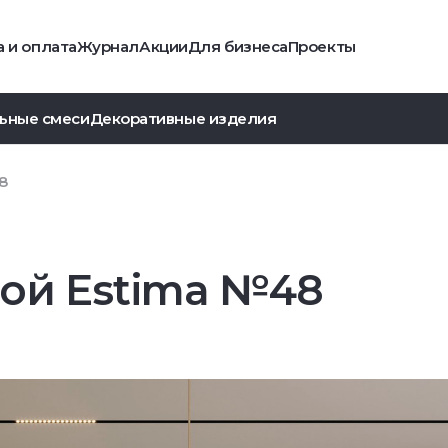
 и оплата
Журнал
Акции
Для бизнеса
Проекты
ьные смеси
Декоративные изделия
8
ой Estima №48