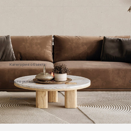
Категория объекта:
Т
Жилые объекты
Место укладки:
С
Гостиная
Дизайнер:
Эстима Дизайн