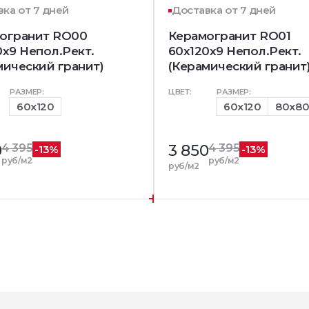
ка от 7 дней
Доставка от 7 дней
огранит RO00
Керамогранит RO01
0x9 Непол.Рект.
60x120x9 Непол.Рект.
мический гранит)
(Керамический гранит
РАЗМЕР:
ЦВЕТ:
РАЗМЕР:
60x120
60x120
80x8
0
4 395
3 850
4 395
-13%
-13%
руб/м2
руб/м2
руб/м2