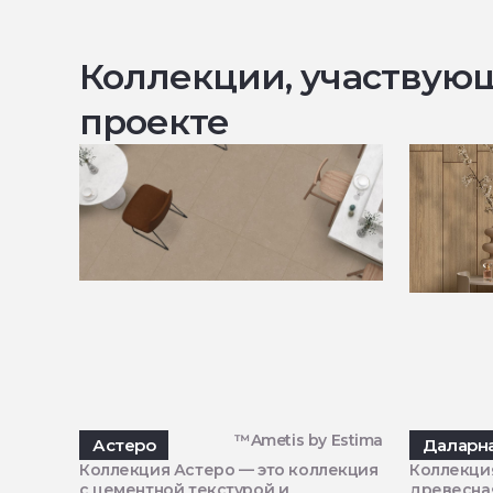
Коллекции, участвую
проекте
™Ametis by Estima
Астеро
Даларн
Коллекция Астеро — это коллекция
Коллекция
с цементной текстурой и
древесная