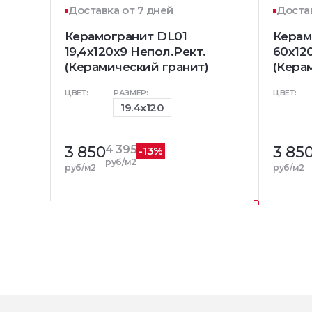
Доставка от 7 дней
Достав
Керамогранит DL01
Керам
19,4х120х9 Непол.Рект.
60x12
(Керамический гранит)
(Кера
ЦВЕТ:
РАЗМЕР:
ЦВЕТ:
19.4x120
3 850
4 395
3 85
-13%
руб/м2
руб/м2
руб/м2