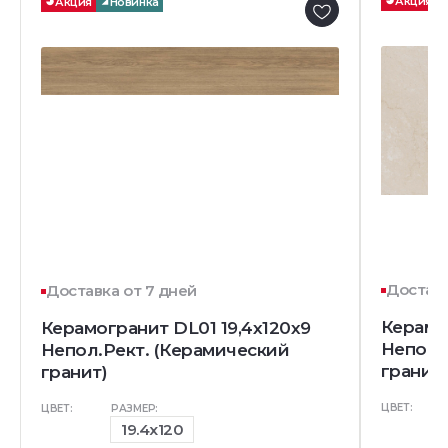
Акция
Акция
Новинка
Доставк
Доставка от 7 дней
Керамо
Керамогранит DL01 19,4х120х9
Непол.
Непол.Рект. (Керамический
гранит)
гранит)
ЦВЕТ:
ЦВЕТ:
РАЗМЕР:
19.4x120