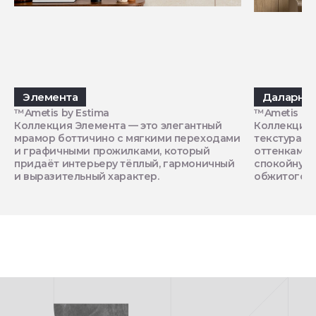
Элемента
Даларна
™Ametis by Estima
™Ametis by 
Коллекция Элемента — это элегантный
Коллекция 
мрамор боттичино с мягкими переходами
текстура с
и графичными прожилками, который
оттенками,
придаёт интерьеру тёплый, гармоничный
спокойную
и выразительный характер.
обжитого п