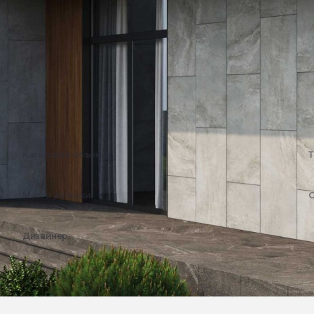
Категория объекта:
Т
Жилые объекты
Место укладки:
С
Фасад
Дизайнер:
Эстима Дизайн