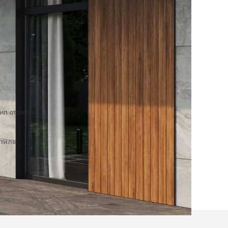
ип отделки:
Экстерьер
тиль:
Современный