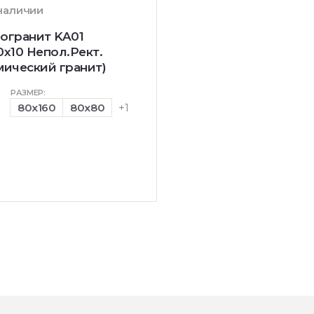
 наличии
огранит KA01
0x10 Непол.Рект.
мический гранит)
РАЗМЕР:
80x160
80x80
+1