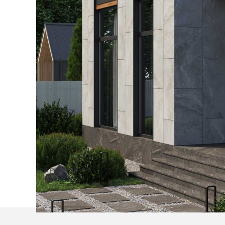
Тип проекта:
3D визуализация
Тип объекта:
Частный дом
Год реализации:
2023