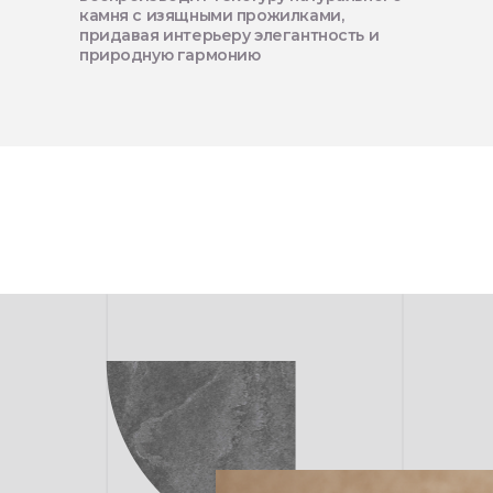
камня с изящными прожилками,
придавая интерьеру элегантность и
природную гармонию