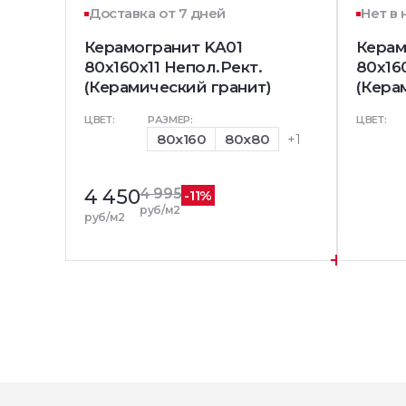
Доставка от 7 дней
Нет в
Керамогранит KA01
Керам
80x160x11 Непол.Рект.
80x16
(Керамический гранит)
(Кера
ЦВЕТ:
РАЗМЕР:
ЦВЕТ:
80x160
80x80
+1
4 450
4 995
-11%
руб/м2
руб/м2