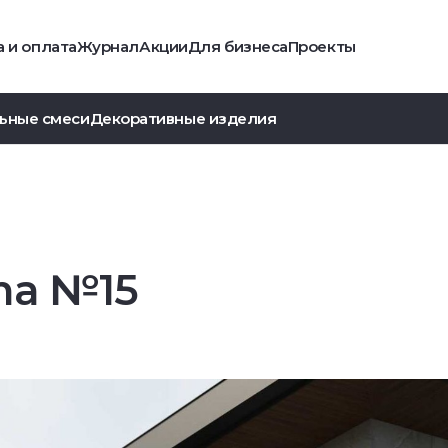
 и оплата
Журнал
Акции
Для бизнеса
Проекты
ьные смеси
Декоративные изделия
ma №15