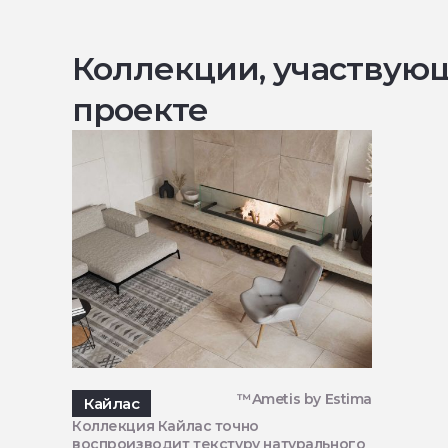
Коллекции, участвую
проекте
™Ametis by Estima
Кайлас
Коллекция Кайлас точно
воспроизводит текстуру натурального