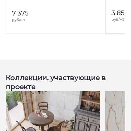
3 850
4
7 375
р
руб/м2
руб/шт
Коллекции, участвующие в
проекте