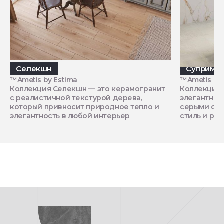
Селекшн
Суприм
™Ametis by Estima
™Ametis by 
Коллекция Селекшн — это керамогранит
Коллекция 
с реалистичной текстурой дерева,
элегантной
который привносит природное тепло и
серыми с о
элегантность в любой интерьер
стиль и ро