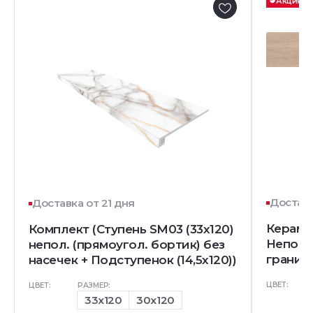
Акция
Доставк
Доставка от 21 дня
Керамог
Комплект (Ступень SM03 (33x120)
Непол.
непол. (прямоугол. бортик) без
гранит)
насечек + Подступенок (14,5x120))
ЦВЕТ:
ЦВЕТ:
РАЗМЕР:
33x120
30x120