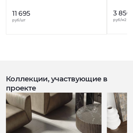
3 850
4
11 695
р
руб/м2
руб/шт
Коллекции, участвующие в
проекте