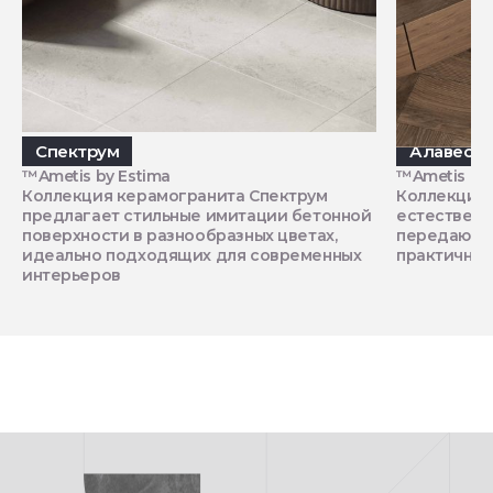
Спектрум
Алавеса
™Ametis by Estima
™Ametis by 
Коллекция керамогранита Спектрум
Коллекция 
предлагает стильные имитации бетонной
естественн
поверхности в разнообразных цветах,
передающий
идеально подходящих для современных
практичном
интерьеров