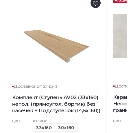
Акция
Доставк
Доставка от 21 дня
Керамо
Комплект (Ступень AV02 (33x160)
Непол.
непол. (прямоугол. бортик) без
гранит)
насечек + Подступенок (14,5x160))
ЦВЕТ:
ЦВЕТ:
РАЗМЕР:
33x160
30x160