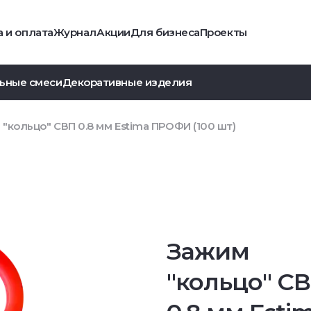
 и оплата
Журнал
Акции
Для бизнеса
Проекты
ьные смеси
Декоративные изделия
"кольцо" СВП 0.8 мм Estima ПРОФИ (100 шт)
Зажим
"кольцо" С