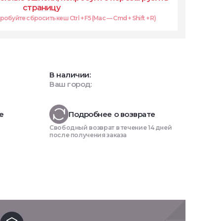
страницу
обуйте сбросить кеш Ctrl + F5 (Mac — Cmd + Shift + R)
В наличии:
Ваш город:
е
Подробнее о возврате
Свободный возврат в течение 14 дней
после получения заказа