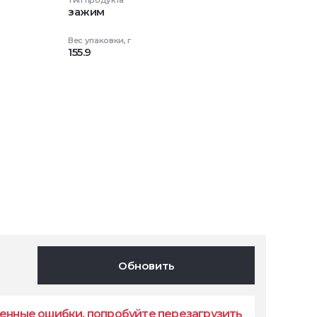
Тип продукта
зажим
Вес упаковки, г
155.9
Обновить
енные ошибки, попробуйте перезагрузить