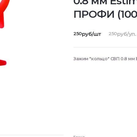
0.8 мм Esti
ПРОФИ (100
250
250
руб/шт
руб/уп.
Зажим "кольцо" СВП 0.8 мм 