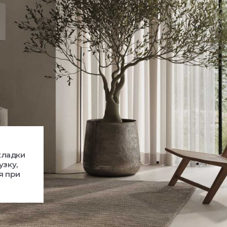
кладки
узку,
я при