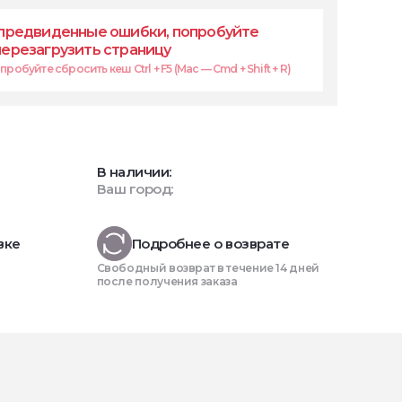
предвиденные ошибки, попробуйте
перезагрузить страницу
робуйте сбросить кеш Ctrl + F5 (Mac — Cmd + Shift + R)
В наличии:
Ваш город:
вке
Подробнее о возврате
Свободный возврат в течение 14 дней
после получения заказа