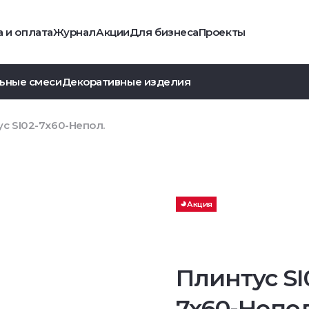
 и оплата
Журнал
Акции
Для бизнеса
Проекты
ьные смеси
Декоративные изделия
с SI02-7x60-Непол.
Акция
Плинтус SI
7x60-Непол