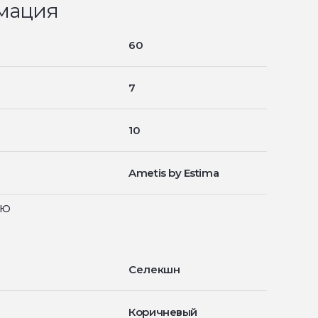
мация
60
7
10
Ametis by Estima
ью
Селекшн
Коричневый