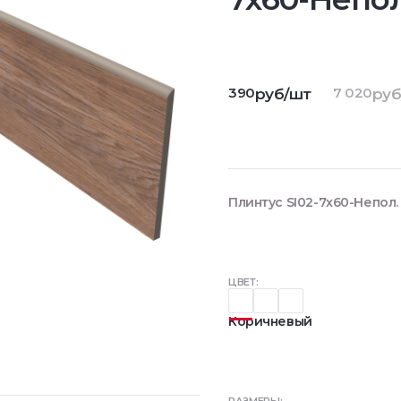
390
7 020
руб/шт
руб
Плинтус SI02-7x60-Непол.
ЦВЕТ:
Коричневый