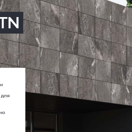
TN
ры
 для
но