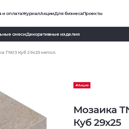
 и оплата
Журнал
Акции
Для бизнеса
Проекты
ьные смеси
Декоративные изделия
а TN03 Куб 29x25 непол.
Акция
Мозаика T
Куб 29x25