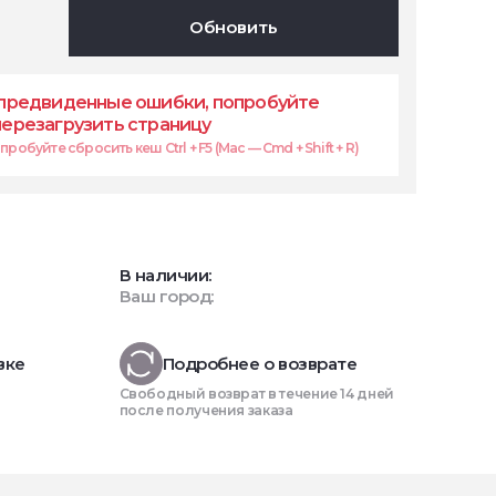
Обновить
предвиденные ошибки, попробуйте
перезагрузить страницу
робуйте сбросить кеш Ctrl + F5 (Mac — Cmd + Shift + R)
В наличии:
Ваш город:
вке
Подробнее о возврате
Свободный возврат в течение 14 дней
после получения заказа