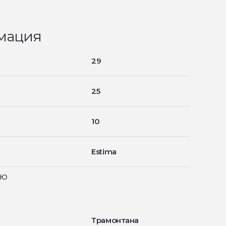
мация
29
25
10
Estima
ью
Трамонтана