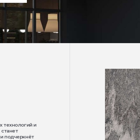
х технологий и
 станет
 и подчеркнёт