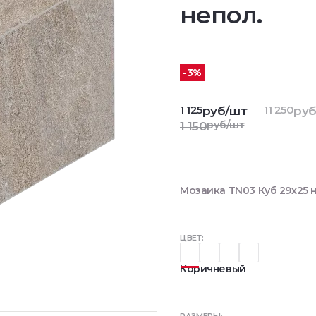
непол.
-3%
1 125
11 250
руб/шт
руб
руб/шт
1 150
Мозаика TN03 Куб 29x25 н
ЦВЕТ:
Коричневый