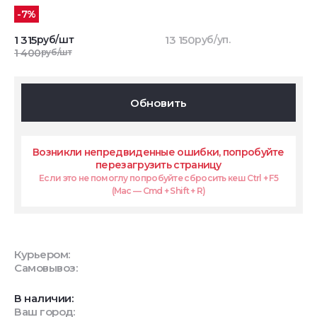
-7%
1 315
руб/шт
13 150
руб/уп.
1 400
руб/шт
Обновить
Возникли непредвиденные ошибки, попробуйте
перезагрузить страницу
Если это не помоглу попробуйте сбросить кеш Ctrl + F5
(Mac — Cmd + Shift + R)
Курьером:
Самовывоз:
В наличии:
Ваш город: