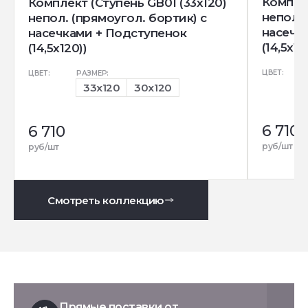
Комплек
Комплект (Ступень GB01 (33x120)
непол. 
непол. (прямоугол. бортик) с
насечк
насечками + Подступенок
(14,5x12
(14,5x120))
ЦВЕТ:
ЦВЕТ:
РАЗМЕР:
33x120
30x120
6 710
6 710
руб/шт
руб/шт
Смотреть коллекцию
Прямые поставки от