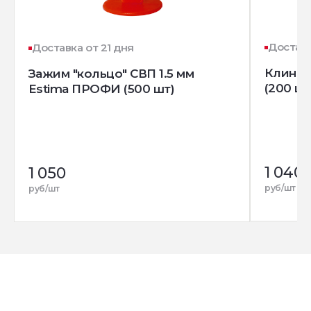
Доставк
Доставка от 21 дня
Клин д
Зажим "кольцо" СВП 1.5 мм
(200 шт
Estima ПРОФИ (500 шт)
1 040
1 050
руб/шт
руб/шт