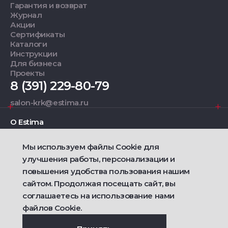
Гарантия и возврат
Журнал
Акции
Сертификаты
Каталоги
Инструкции
Для бизнеса
Проекты
8 (391) 229-80-79
salon-krk@estima.ru
О Estima
Мы используем файлы Cookie для
Дизайнерам
улучшения работы, персонализации и
повышения удобства пользования нашим
Фирменные салоны
сайтом. Продолжая посещать сайт, вы
соглашаетесь на использование нами
2021 — 2026 © Estima
Политика конфиденциальности
файлов Cookie.
Договор публичной оферты о продаже товаров
Сделано
Ametist IT