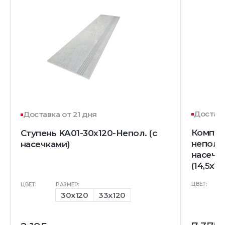
Доставк
Доставка от 21 дня
Комплек
Ступень KA01-30x120-Непол. (с
непол. 
насечками)
насечк
(14,5x12
ЦВЕТ:
ЦВЕТ:
РАЗМЕР:
30x120
33x120