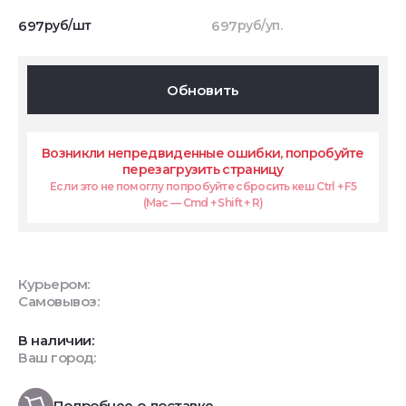
697
руб/шт
697
руб/уп.
Обновить
Возникли непредвиденные ошибки, попробуйте
перезагрузить страницу
Если это не помоглу попробуйте сбросить кеш Ctrl + F5
(Mac — Cmd + Shift + R)
Курьером:
Самовывоз:
В наличии:
Ваш город:
Подробнее о доставке