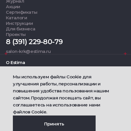
Журнал
Акции
Сертификаты
Каталоги
Инструкции
Для бизнеса
Проекты
8 (391) 229-80-79
salon-krk@estima.ru
О Estima
Мы используем файлы Cookie для
Дизайнерам
улучшения работы, персонализации и
повышения удобства пользования нашим
Фирменные салоны
сайтом. Продолжая посещать сайт, вы
соглашаетесь на использование нами
2021 — 2026 © Estima
файлов Cookie.
Политика конфиденциальности
Договор публичной оферты о продаже товаров
Сделано
Ametist IT
Принять
Дизайн
Riverstart