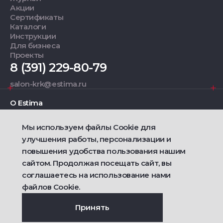
Акции
Сертификаты
Каталоги
Инструкции
Для бизнеса
Проекты
8 (391) 229-80-79
salon-krk@estima.ru
О Estima
Мы используем файлы Cookie для
Дизайнерам
улучшения работы, персонализации и
повышения удобства пользования нашим
Фирменные салоны
сайтом. Продолжая посещать сайт, вы
соглашаетесь на использование нами
2021 — 2026 © Estima
файлов Cookie.
Политика конфиденциальности
Договор публичной оферты о продаже товаров
Сделано
Ametist IT
Принять
Дизайн
Riverstart