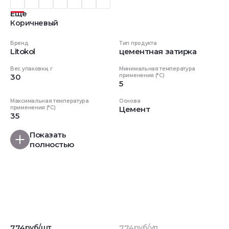
Еще
Коричневый
Бренд
Тип продукта
Litokol
цементная затирка
Вес упаковки, г
Минимальная температура
30
применения (°C)
5
Максимальная температура
Основа
применения (°C)
Цемент
35
Показать
полностью
774
руб/шт
774
руб/уп.