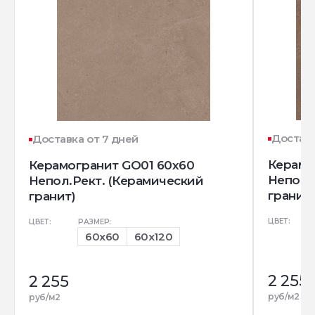
Доставк
Доставка от 7 дней
Керамо
Керамогранит GO01 60x60
Непол.
Непол.Рект. (Керамический
гранит)
гранит)
ЦВЕТ:
ЦВЕТ:
РАЗМЕР:
60x60
60x120
2 255
2 255
руб/м2
руб/м2