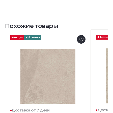
Похожие товары
Акция
Акция
Новинка
Доставк
Доставка от 7 дней