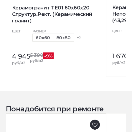
Керамо
Керамогранит TE01 60x60x20
Непол.
Структур.Рект. (Керамический
(43,296
гранит)
ЦВЕТ:
ЦВЕТ:
РАЗМЕР:
60x60
80x80
+2
1 670
1
4 945
5 390
-9%
р
руб/м2
руб/м2
руб/м2
Понадобится при ремонте