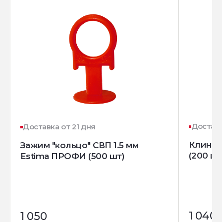
Доставк
Доставка от 21 дня
Клин д
Зажим "кольцо" СВП 1.5 мм
(200 шт
Estima ПРОФИ (500 шт)
1 040
1 050