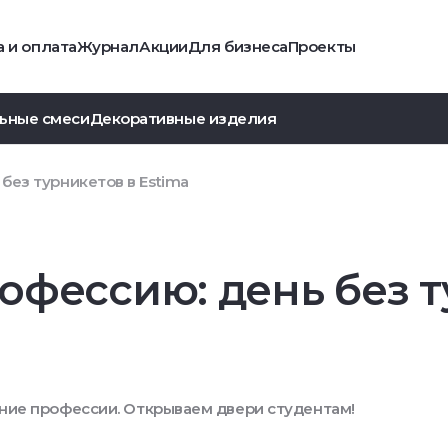
 и оплата
Журнал
Акции
Для бизнеса
Проекты
ьные смеси
Декоративные изделия
без турникетов в Estima
офессию: день без т
ание профессии. Открываем двери студентам!