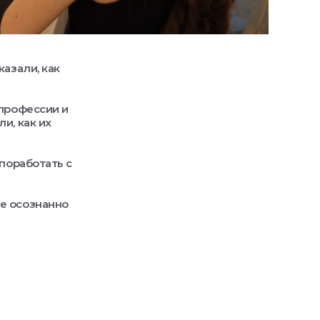
азали, как
 профессии и
и, как их
 поработать с
е осознанно