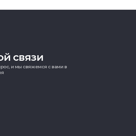
ой связи
рос, и мы свяжемся с вами в
мя