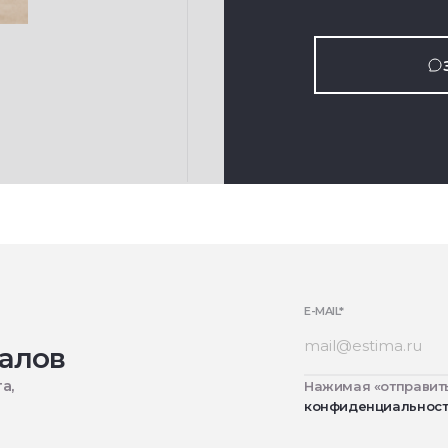
E-MAIL
*
алов
а,
Нажимая «отправить
конфиденциальнос