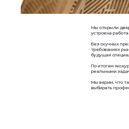
Мы открыли двер
устроена работа
Без скучных пре
требованиях рын
будущая специал
По итогам экску
реальными зада
Мы верим, что т
выбирать профе