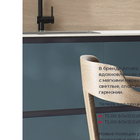
В бренде Ameti
вдохновлённая т
с мягкими перех
светлые, спокой
гармонии.
Теперь коллекци
TL00 60x120x9
TL00 60x120x9
Новые позиции у
проектов и созд