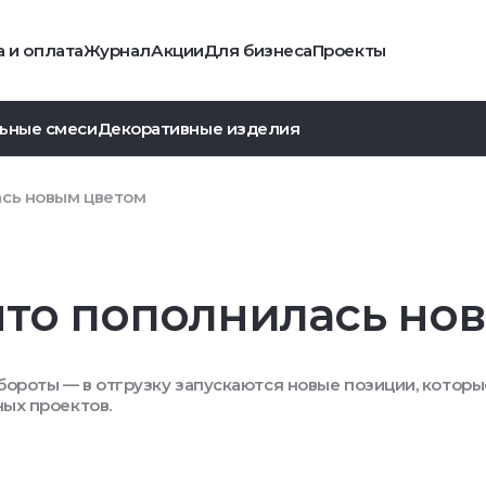
 и оплата
Журнал
Акции
Для бизнеса
Проекты
ьные смеси
Декоративные изделия
сь новым цветом
нто пополнилась но
ороты — в отгрузку запускаются новые позиции, которы
ных проектов.