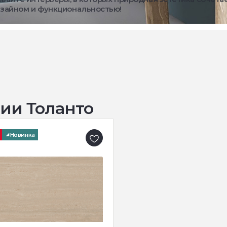
зайном и функциональностью!
ии Толанто
Новинка