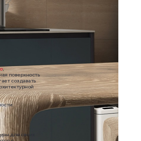
о
,
ная поверхность
гает создавать
архитектурной
ости:
туры для своих
ется с