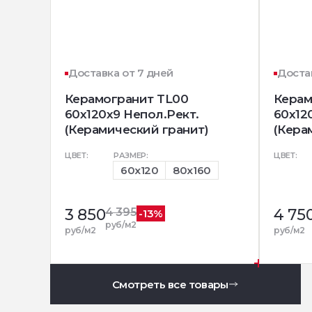
Доставка от 7 дней
Доста
Керамогранит TL00
Керам
60x120x9 Непол.Рект.
60x12
(Керамический гранит)
(Кера
ЦВЕТ:
РАЗМЕР:
ЦВЕТ:
60x120
80x160
3 850
4 395
4 75
-13%
руб/м2
руб/м2
руб/м2
Смотреть все товары