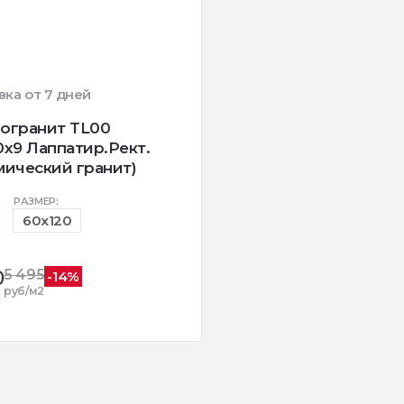
вка от 7 дней
огранит TL00
0x9 Лаппатир.Рект.
мический гранит)
РАЗМЕР:
60x120
0
5 495
-14%
руб/м2