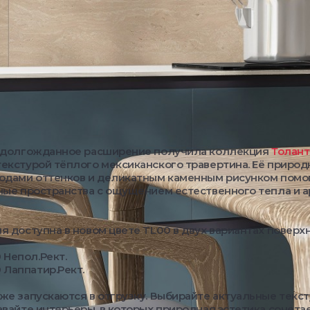
s долгожданное расширение получила коллекция
Толант
екстурой тёплого мексиканского травертина. Её природ
одами оттенков и деликатным каменным рисунком помо
ные пространства с ощущением естественного тепла и 
я доступна в новом цвете TL00 в двух вариантах поверхн
 Непол.Рект.
 Лаппатир.Рект.
же запускаются в отгрузку. Выбирайте актуальные текс
авайте интерьеры, в которых природная эстетика сочета