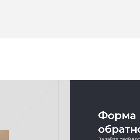
Форма
обратн
Задайте свой воп