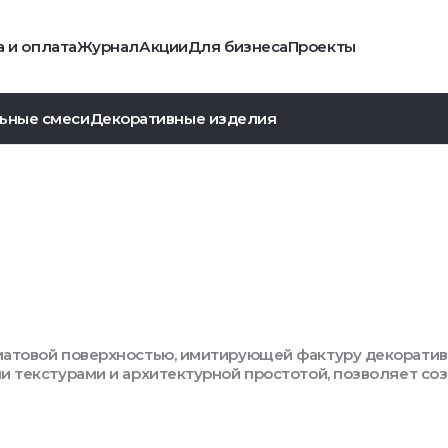
 и оплата
Журнал
Акции
Для бизнеса
Проекты
ьные смеси
Декоративные изделия
 матовой поверхностью, имитирующей фактуру декорати
и текстурами и архитектурной простотой, позволяет со