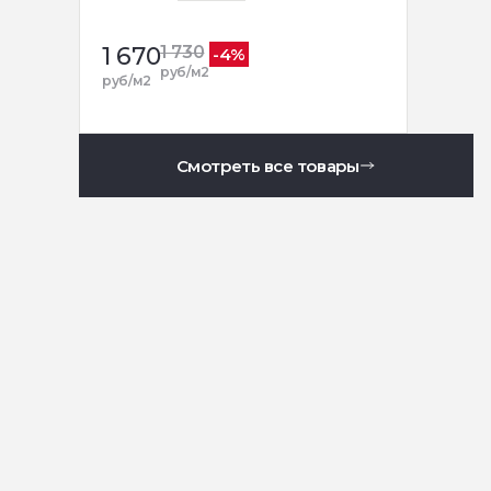
1 670
1 730
-4%
руб/м2
руб/м2
Смотреть все товары