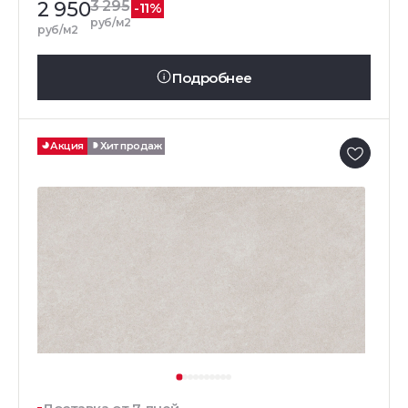
2 950
3 295
-11%
руб/м2
руб/м2
Подробнее
Акция
Хит продаж