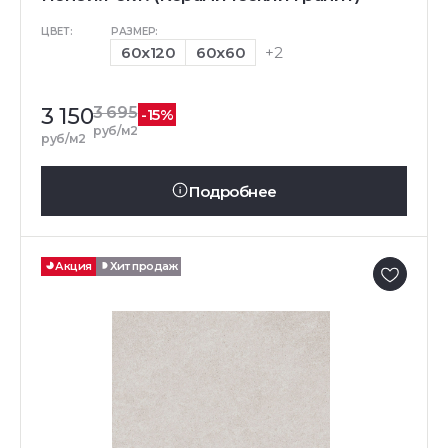
ЦВЕТ:
РАЗМЕР:
60x120
60x60
+2
3 150
3 695
-15%
руб/м2
руб/м2
Подробнее
Акция
Хит продаж