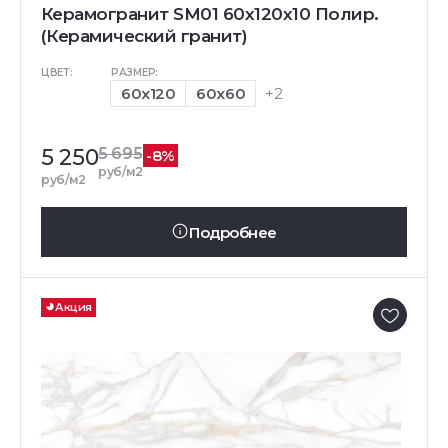
Керамогранит SM01 60x120x10 Полир.
(Керамический гранит)
ЦВЕТ:
РАЗМЕР:
60x120
60x60
+2
5 250
5 695
-8%
руб/м2
руб/м2
Подробнее
Акция