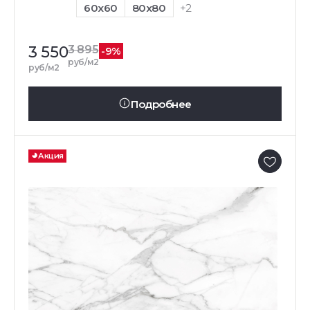
60x60
80x80
+2
3 550
3 895
-9%
руб/м2
руб/м2
Подробнее
Акция