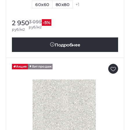
60x60
80x80
+1
2 950
3 095
-5%
руб/м2
руб/м2
Подробнее
Акция
Хит продаж