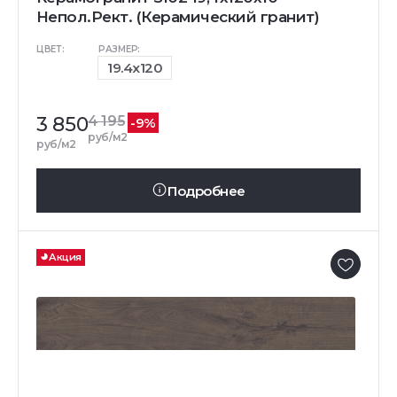
Непол.Рект. (Керамический гранит)
ЦВЕТ:
РАЗМЕР:
19.4x120
3 850
4 195
-9%
руб/м2
руб/м2
Подробнее
Акция