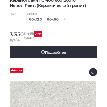
Керамогранит CM00 60x120x10
Непол.Рект. (Керамический гранит)
ЦВЕТ:
РАЗМЕР:
60x120
60x60
+1
3 350
3 495
-5%
руб/м2
руб/м2
Подробнее
Акция