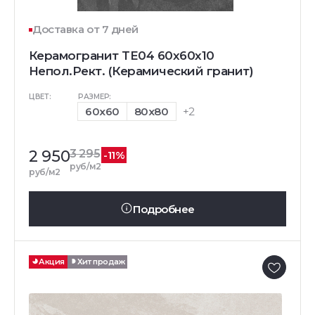
Доставка от 7 дней
Керамогранит TE04 60x60x10
Непол.Рект. (Керамический гранит)
ЦВЕТ:
РАЗМЕР:
60x60
80x80
+2
2 950
3 295
-11%
руб/м2
руб/м2
Подробнее
Акция
Хит продаж