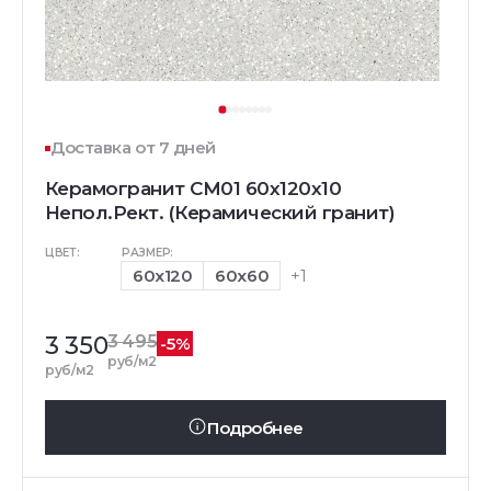
Доставка от 7 дней
Керамогранит CM01 60x120x10
Непол.Рект. (Керамический гранит)
ЦВЕТ:
РАЗМЕР:
60x120
60x60
+1
3 350
3 495
-5%
руб/м2
руб/м2
Подробнее