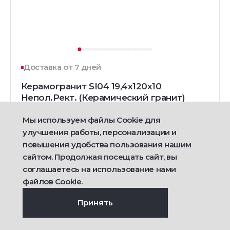
Доставка от 7 дней
Керамогранит SI04 19,4х120х10
Непол.Рект. (Керамический гранит)
ЦВЕТ:
РАЗМЕР:
Мы используем файлы Cookie для
19.4x120
улучшения работы, персонализации и
повышения удобства пользования нашим
сайтом. Продолжая посещать сайт, вы
3 850
4 195
-9%
руб/м2
соглашаетесь на использование нами
руб/м2
файлов Cookie.
Подробнее
Принять