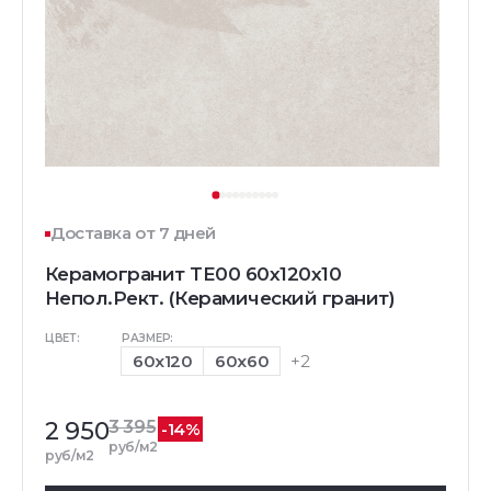
Доставка от 7 дней
Керамогранит TE00 60x120x10
Непол.Рект. (Керамический гранит)
ЦВЕТ:
РАЗМЕР:
60x120
60x60
+2
2 950
3 395
-14%
руб/м2
руб/м2