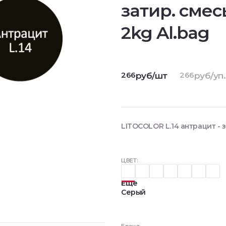
затир. смес
2kg Al.bag
266
266
руб/шт
руб/уп.
LITOCOLOR L.14 антрацит - з
ЦВЕТ:
Еще
Серый