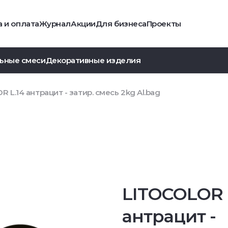
 и оплата
Журнал
Акции
Для бизнеса
Проекты
ьные смеси
Декоративные изделия
 L.14 антрацит - затир. смесь 2kg Al.bag
LITOCOLOR 
антрацит -