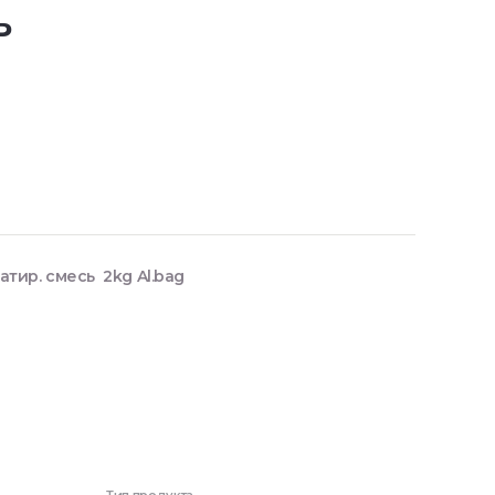
ь
атир. смесь 2kg Al.bag