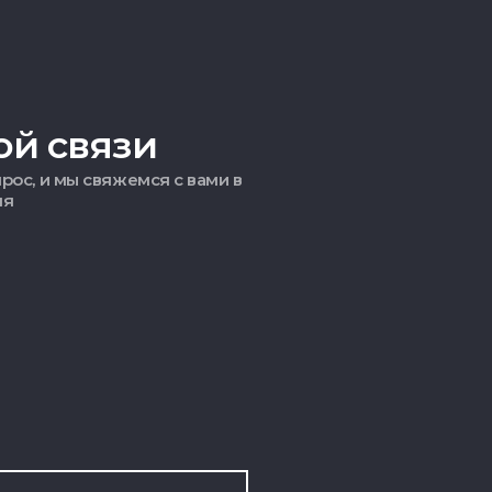
ой связи
рос, и мы свяжемся с вами в
мя