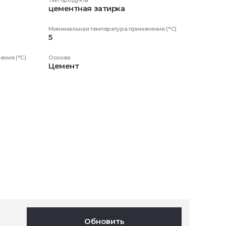
Тип продукта
цементная затирка
Минимальная температура применения (°C)
5
ния (°C)
Основа
Цемент
Обновить