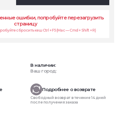
енные ошибки, попробуйте перезагрузить
страницу
обуйте сбросить кеш Ctrl + F5 (Mac — Cmd + Shift + R)
В наличии:
Ваш город:
е
Подробнее о возврате
Свободный возврат в течение 14 дней
после получения заказа