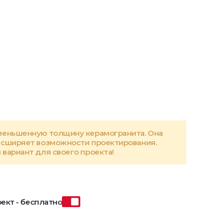
меньшенную толщину керамогранита. Она
асширяет возможности проектирования.
вариант для своего проекта!
ект - бесплатно