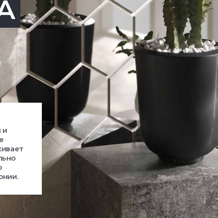
A
 и
е
кивает
льно
ю
онии.