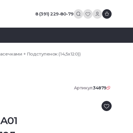
8 (391) 229-80-79
асечками + Подступенок (14,5x120))
Артикул:
34879
MA01