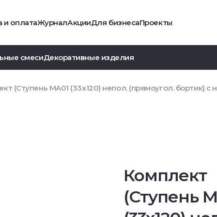
 и оплата
Журнал
Акции
Для бизнеса
Проекты
ьные смеси
Декоративные изделия
кт (Ступень MA01 (33x120) непол. (прямоугол. бортик) с н
Комплект
(Ступень 