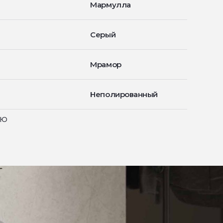
Мармулла
Серый
Мрамор
Неполированный
ью