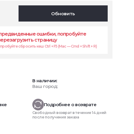
Обновить
предвиденные ошибки, попробуйте
перезагрузить страницу
робуйте сбросить кеш Ctrl + F5 (Mac — Cmd + Shift + R)
В наличии:
Ваш город:
вке
Подробнее о возврате
Свободный возврат в течение 14 дней
после получения заказа