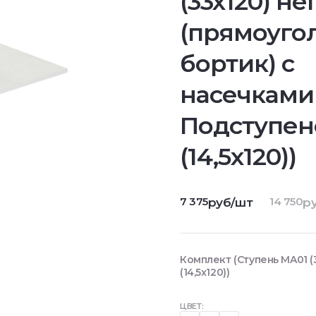
(33x120) не
(прямоугол
бортик) с
насечками
Подступен
(14,5x120))
7 375
14 750
руб/шт
ру
Комплект (Ступень MA01 (
(14,5x120))
ЦВЕТ: