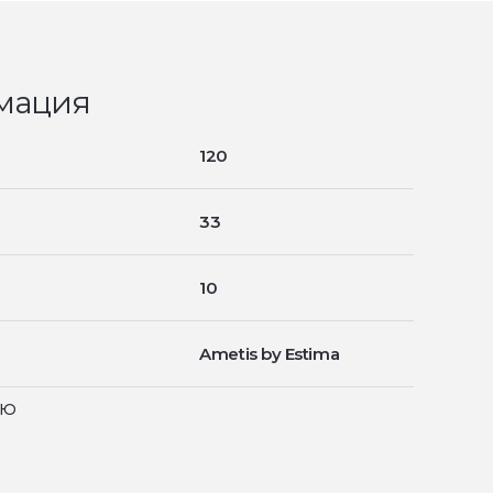
мация
120
33
10
Ametis by Estima
ью