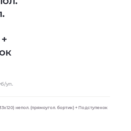
пол.
.
 +
ок
б/уп.
33x120) непол. (прямоугол. бортик) + Подступенок