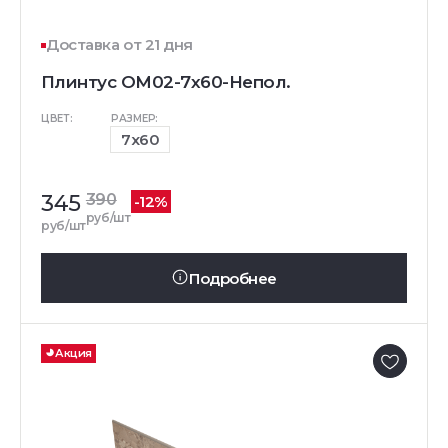
Доставка от 21 дня
Плинтус OM02-7x60-Непол.
ЦВЕТ:
РАЗМЕР:
7x60
345
390
-12%
руб/шт
руб/шт
Подробнее
Акция