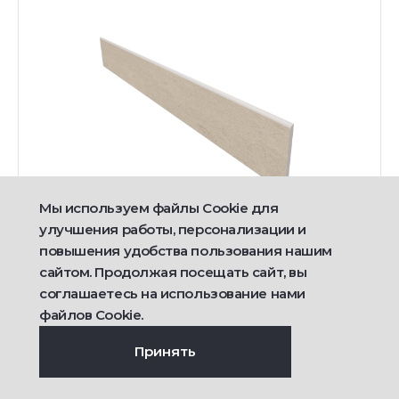
Мы используем файлы Cookie для
улучшения работы, персонализации и
Доставка от 21 дня
повышения удобства пользования нашим
Плинтус CE00-7x60x9-Структур.
сайтом. Продолжая посещать сайт, вы
соглашаетесь на использование нами
ЦВЕТ:
РАЗМЕР:
файлов Cookie.
7x60
Принять
360
руб/шт