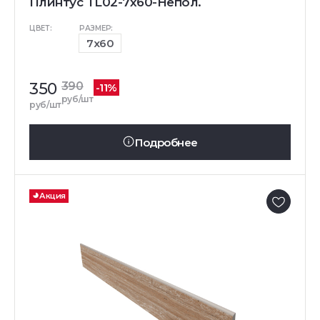
Плинтус TL02-7x60-Непол.
ЦВЕТ:
РАЗМЕР:
7x60
350
390
-11%
руб/шт
руб/шт
Подробнее
Акция