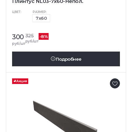
Плинтус NL03-7x60-Непол.
ЦВЕТ:
РАЗМЕР:
7x60
300
325
-8%
руб/шт
руб/шт
Подробнее
Акция