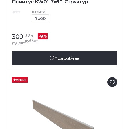
Плинтус KW01-7x60-Структур.
ЦВЕТ:
РАЗМЕР:
7x60
300
325
-8%
руб/шт
руб/шт
Подробнее
Акция