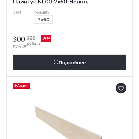
Плинтус NL00-7x60-Непол.
ЦВЕТ:
РАЗМЕР:
7x60
300
325
-8%
руб/шт
руб/шт
Подробнее
Акция