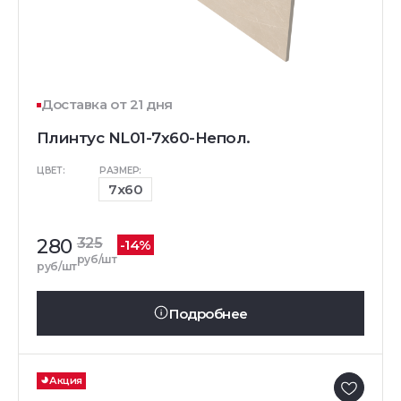
Доставка от 21 дня
Плинтус NL01-7x60-Непол.
ЦВЕТ:
РАЗМЕР:
7x60
280
325
-14%
руб/шт
руб/шт
Подробнее
Акция