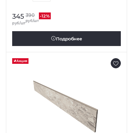
345
390
-12%
руб/шт
руб/шт
Подробнее
Акция