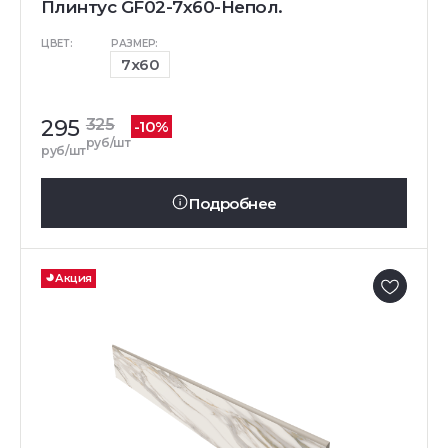
Плинтус GF02-7x60-Непол.
ЦВЕТ:
РАЗМЕР:
7x60
295
325
-10%
руб/шт
руб/шт
Подробнее
Акция