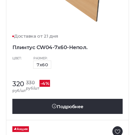
Доставка от 21 дня
Плинтус CW04-7x60-Непол.
ЦВЕТ:
РАЗМЕР:
7x60
320
330
-4%
руб/шт
руб/шт
Подробнее
Акция