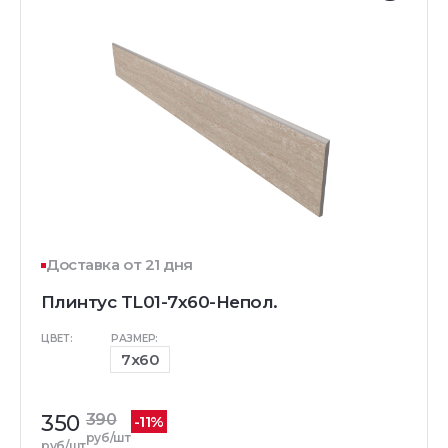
Доставка от 21 дня
Плинтус TL01-7x60-Непол.
ЦВЕТ:
РАЗМЕР:
7x60
350
390
-11%
руб/шт
руб/шт