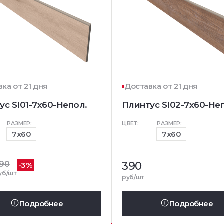
ка от 21 дня
Доставка от 21 дня
ус SI01-7x60-Непол.
Плинтус SI02-7x60-Не
РАЗМЕР:
ЦВЕТ:
РАЗМЕР:
7x60
7x60
90
390
-3%
уб/шт
руб/шт
Подробнее
Подробнее