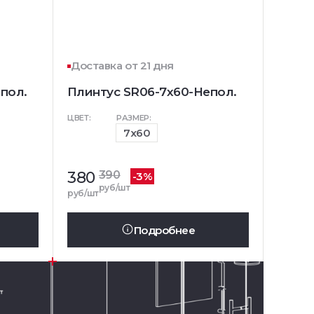
Доставка от 21 дня
пол.
Плинтус SR06-7x60-Непол.
ЦВЕТ:
РАЗМЕР:
7x60
380
390
-3%
руб/шт
руб/шт
Подробнее