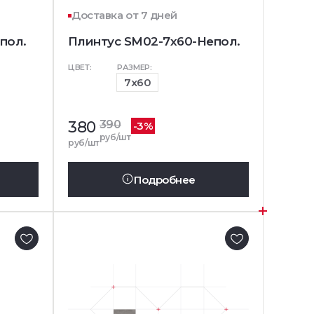
Доставка от 7 дней
пол.
Плинтус SM02-7x60-Непол.
ЦВЕТ:
РАЗМЕР:
7x60
380
390
-3%
руб/шт
руб/шт
Подробнее