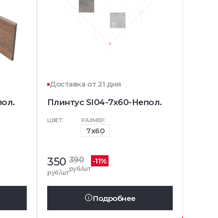
Доставка от 21 дня
пол.
Плинтус SI04-7x60-Непол.
ЦВЕТ:
РАЗМЕР:
7x60
350
390
-11%
руб/шт
руб/шт
Подробнее