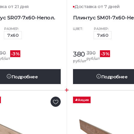
ка от 21 дня
Доставка от 7 дней
ус SR07-7x60-Непол.
Плинтус SM01-7x60-Не
РАЗМЕР:
ЦВЕТ:
РАЗМЕР:
7x60
7x60
90
380
390
-3%
-3%
уб/шт
руб/шт
руб/шт
Подробнее
Подробнее
Акция