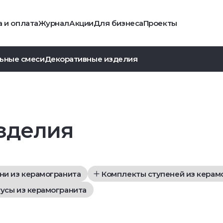
 и оплата
Журнал
Акции
Для бизнеса
Проекты
ьные смеси
Декоративные изделия
зделия
ни из керамогранита
Комплекты ступеней из керам
усы из керамогранита