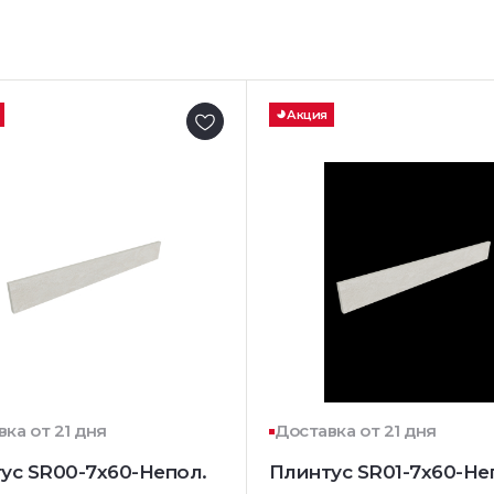
Акция
ка от 21 дня
Доставка от 21 дня
ус SR00-7x60-Непол.
Плинтус SR01-7x60-Не