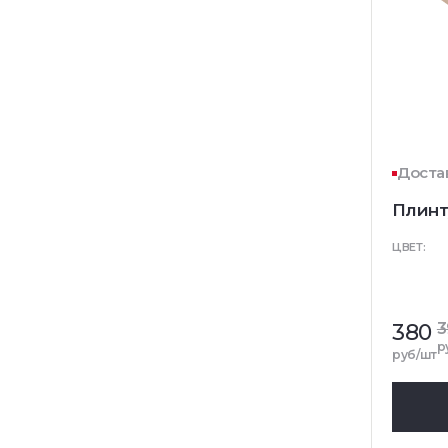
Достав
Плинт
ЦВЕТ:
380
3
р
руб/шт